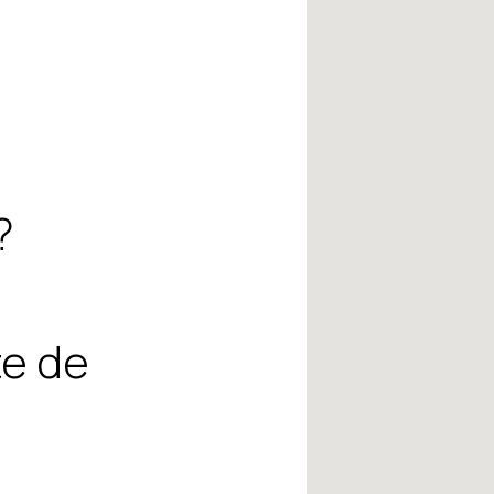
?
te de