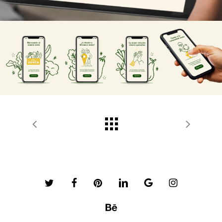
twitter
facebook
pinterest
linkedin
google-
instagram
plus
behance