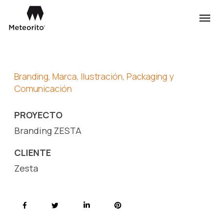
Skip
Men
to
main
content
Branding, Marca, Ilustración, Packaging y
Comunicación
PROYECTO
Branding ZESTA
CLIENTE
Zesta