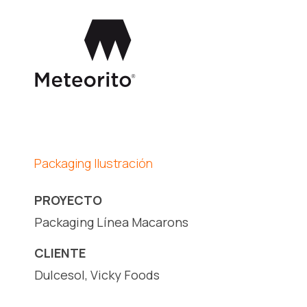
Skip
to
main
content
Packaging Ilustración
PROYECTO
Packaging Línea Macarons
CLIENTE
Dulcesol, Vicky Foods