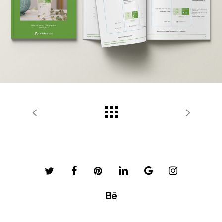
twitter
facebook
pinterest
linkedin
google-
instagram
plus
behance