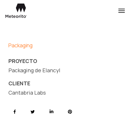
Skip
Men
to
main
content
Packaging
PROYECTO
Packaging de Elancyl
CLIENTE
Cantabria Labs